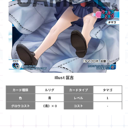
Illust
匡吉
カード種類
ルリグ
カードタイプ
タマゴ
色
青
レベル
1
グロウコスト
《青》×０
コスト
-
リミット
2
パワー
-
チーム
うちゅうのはじま
コイン
-
り