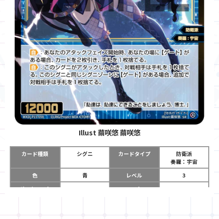
Illust
繭咲悠 繭咲悠
カード種類
シグニ
カードタイプ
防衛派
奏羅：宇宙
色
青
レベル
3
グロウコスト
-
コスト
-
リミット
-
パワー
12000
限定条件
-
ガード
-