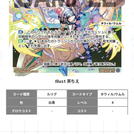
Illust
茶ちえ
カード種類
ルリグ
カードタイプ
タウィル/ウムル
色
白黒
レベル
4
グロウコスト
-
コスト
-
リミット
6
パワー
-
チーム
-
コイン
-