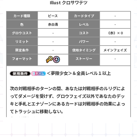
Illust
クロサワテツ
カード種類
ピース
カードタイプ
-
色
赤白青
レベル
-
グロウコスト
-
コスト
《赤》×０
リミット
-
パワー
-
限定条件
-
使用タイミング
メインフェイズ
フォーマット
ストーリー
-
＜夢限少女＞＆全員レベル１以上
次の対戦相手のターンの間、あなたは対戦相手のルリグによ
ってダメージを受けず、グロウフェイズ以外であなたのデッ
キと手札とエナゾーンにあるカードは対戦相手の効果によっ
てトラッシュに移動しない。
次の対戦相手のターン終了時、カードを１枚引き【エナチャ
ージ１】をする。
あなたのセンタールリグがレベル２以上の場合、次のあなた