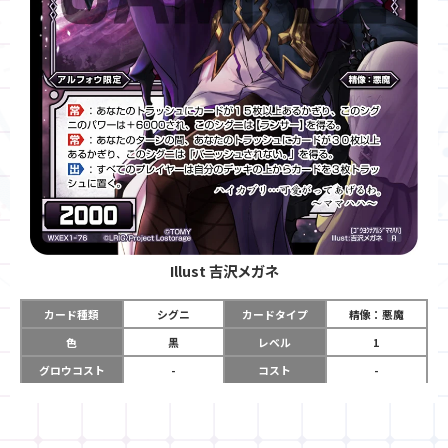
Illust
吉沢メガネ
カード種類
シグニ
カードタイプ
精像：悪魔
色
黒
レベル
1
グロウコスト
-
コスト
-
リミット
-
パワー
2000
限定条件
アルフォウ限定
ガード
-