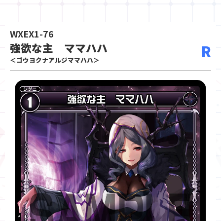
WXEX1-76
強欲な主 ママハハ
R
＜ゴウヨクナアルジママハハ＞