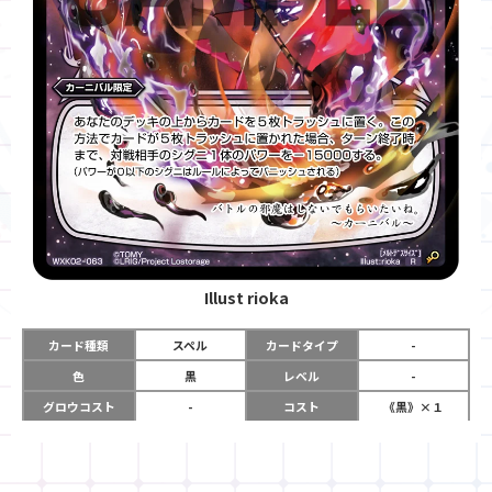
Illust
rioka
カード種類
スペル
カードタイプ
-
色
黒
レベル
-
グロウコスト
-
コスト
《黒》×１
リミット
-
パワー
-
限定条件
カーニバル限定
ガード
-