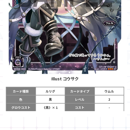
Illust
コウサク
カード種類
ルリグ
カードタイプ
ウムル
色
黒
レベル
2
グロウコスト
《黒》×１
コスト
-
リミット
5
パワー
-
チーム
-
コイン
-