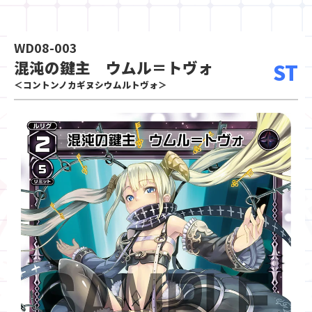
WD08-003
混沌の鍵主 ウムル＝トヴォ
ST
＜コントンノカギヌシウムルトヴォ＞