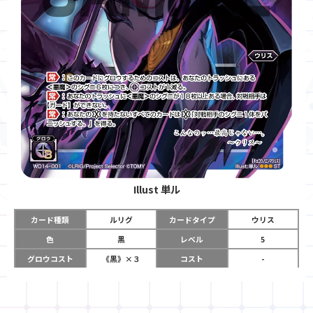
Illust
単ル
カード種類
ルリグ
カードタイプ
ウリス
色
黒
レベル
5
グロウコスト
《黒》×３
コスト
-
リミット
12
パワー
-
チーム
-
コイン
-