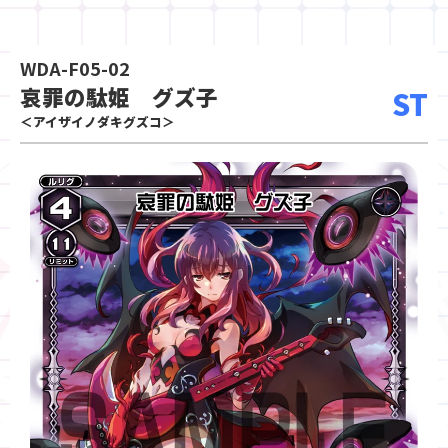
WDA-F05-02
哀罪の駄姫 グズ子
ST
＜アイザイノダキグズコ＞