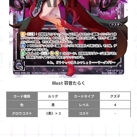
Illust
羽音たらく
カード種類
ルリグ
カードタイプ
グズ子
色
黒
レベル
4
グロウコスト
《黒》×３
コスト
-
リミット
11
パワー
-
チーム
-
コイン
-