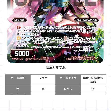
Illust
オサム
カード種類
シグニ
カードタイプ
精械：紅蓮/古代
兵器
色
赤
レベル
2
グロウコスト
-
コスト
-
リミット
-
パワー
5000
限定条件
ＬｏＶ限定
ガード
-