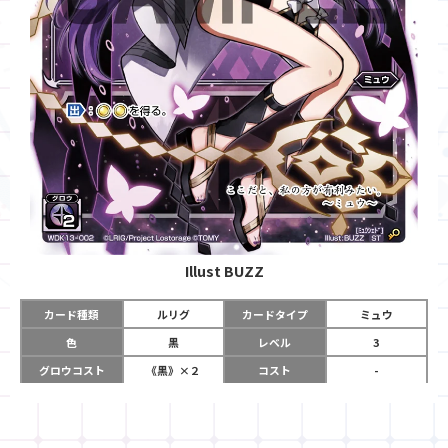
Illust
BUZZ
カード種類
ルリグ
カードタイプ
ミュウ
色
黒
レベル
3
グロウコスト
《黒》×２
コスト
-
リミット
7
パワー
-
チーム
-
コイン
-