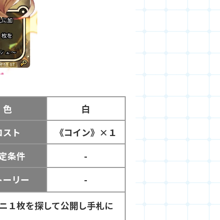
色
白
コスト
《コイン》×１
定条件
-
トーリー
-
ニ１枚を探して公開し手札に