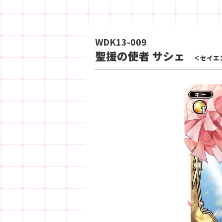
WDK13-009
聖援の使者 サシェ
＜セイエ