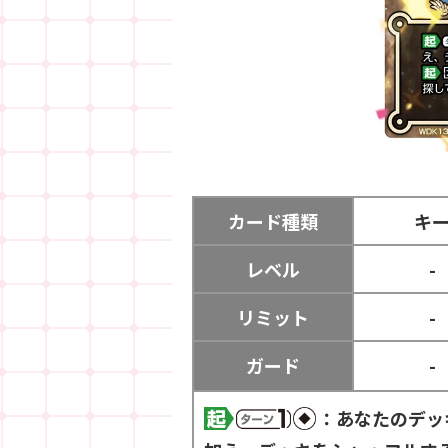
カード種類
キ
レベル
-
リミット
-
ガード
-
：あなたのデッ