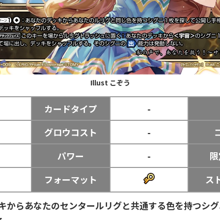
Illust
こぞう
ー
カードタイプ
-
グロウコスト
-
パワー
-
限
フォーマット
ス
キからあなたのセンタールリグと共通する色を持つシグ