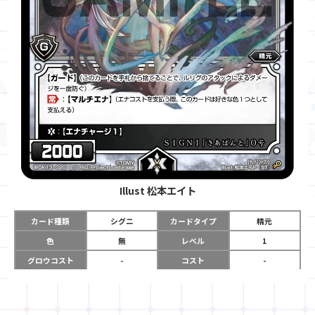
Illust
松本エイト
カード種類
シグニ
カードタイプ
精元
色
無
レベル
1
グロウコスト
-
コスト
-
リミット
-
パワー
2000
限定条件
-
ガード
あり