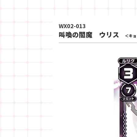
WX02-013
叫喚の閻魔 ウリス
＜キョ