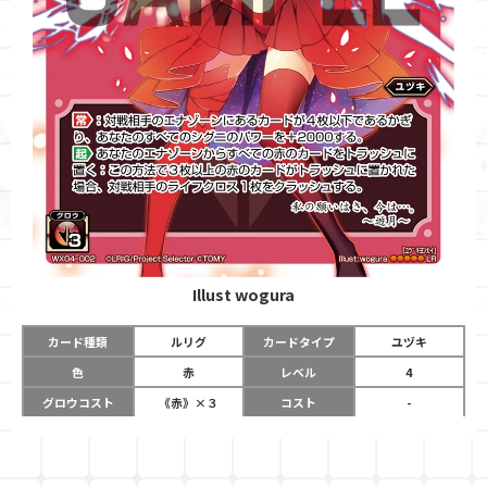
Illust
wogura
カード種類
ルリグ
カードタイプ
ユヅキ
色
赤
レベル
4
グロウコスト
《赤》×３
コスト
-
リミット
11
パワー
-
チーム
-
コイン
-