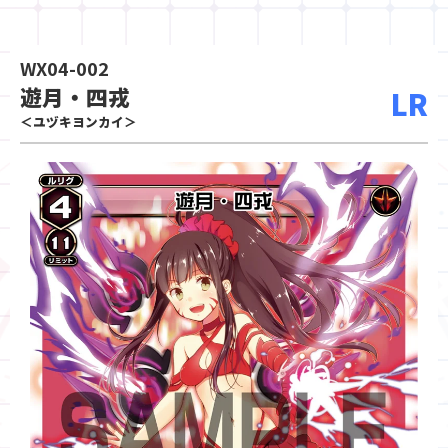
WX04-002
遊月・四戎
LR
＜ユヅキヨンカイ＞