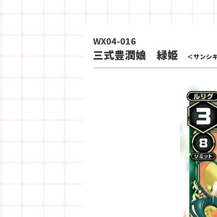
WX04-016
三式豊潤娘 緑姫
＜サンシ