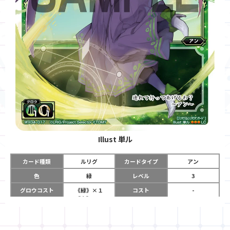
Illust
単ル
カード種類
ルリグ
カードタイプ
アン
色
緑
レベル
3
グロウコスト
《緑》×１
コスト
-
《白》×１
リミット
8
パワー
-
チーム
-
コイン
-