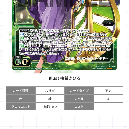
Illust
柚希きひろ
カード種類
ルリグ
カードタイプ
アン
色
緑
レベル
5
グロウコスト
《緑》×２
コスト
-
《白》×１
リミット
12
パワー
-
チーム
-
コイン
-