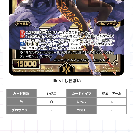
Illust
しおぼい
カード種類
シグニ
カードタイプ
精武：アーム
色
白
レベル
5
グロウコスト
-
コスト
-
リミット
-
パワー
15000
限定条件
タマ限定
ガード
-