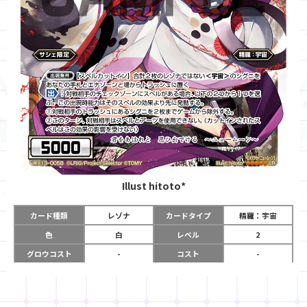
Illust
hitoto*
カード種類
レゾナ
カードタイプ
精羅：宇宙
色
白
レベル
2
グロウコスト
-
コスト
-
リミット
-
パワー
5000
限定条件
サシェ限定
ガード
-