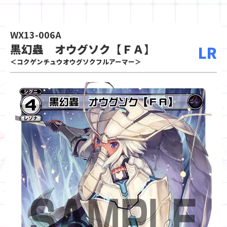
WX13-006A
黒幻蟲 オウグソク【ＦＡ】
LR
＜コクゲンチュウオウグソクフルアーマー＞