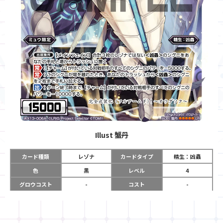
Illust
蟹丹
カード種類
レゾナ
カードタイプ
精生：凶蟲
色
黒
レベル
4
グロウコスト
-
コスト
-
リミット
-
パワー
15000
限定条件
ミュウ限定
ガード
-