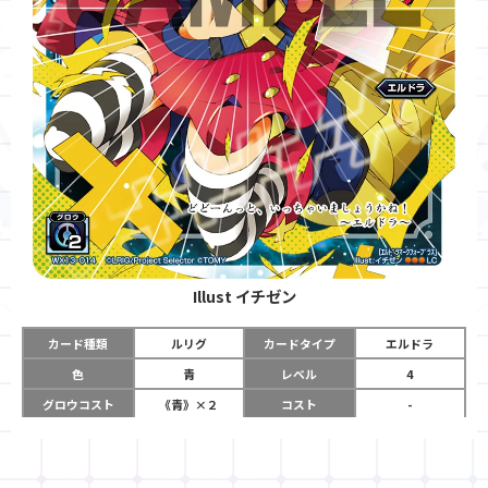
Illust
イチゼン
カード種類
ルリグ
カードタイプ
エルドラ
色
青
レベル
4
グロウコスト
《青》×２
コスト
-
リミット
12
パワー
-
チーム
-
コイン
-