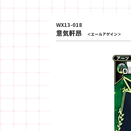
WX13-018
意気軒昂
＜エールアゲイン＞