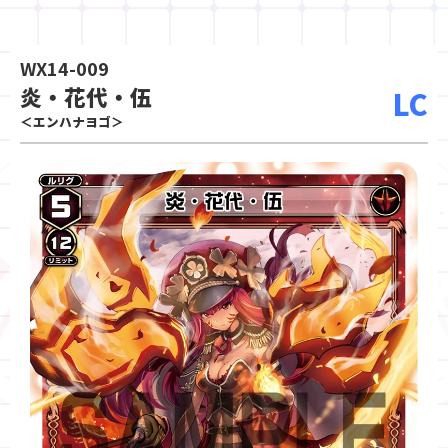
WX14-009
炎・花代・伍
LC
＜エンハナヨゴ＞