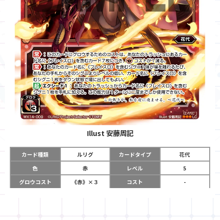
Illust
安藤周記
カード種類
ルリグ
カードタイプ
花代
色
赤
レベル
5
グロウコスト
《赤》×３
コスト
-
リミット
12
パワー
-
チーム
-
コイン
-