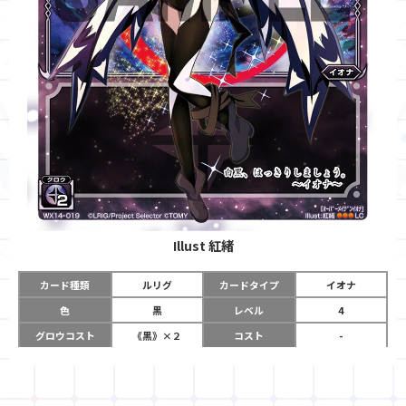
Illust
紅緒
カード種類
ルリグ
カードタイプ
イオナ
色
黒
レベル
4
グロウコスト
《黒》×２
コスト
-
リミット
12
パワー
-
チーム
-
コイン
-