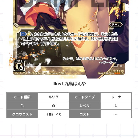
Illust
九鳥ぱんや
カード種類
ルリグ
カードタイプ
ドーナ
色
白
レベル
1
グロウコスト
《白》×０
コスト
-
リミット
2
パワー
-
チーム
-
コイン
-