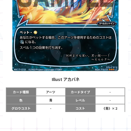
Illust
アカバネ
カード種類
アーツ
カードタイプ
-
色
青
レベル
-
グロウコスト
-
コスト
《青》×２
リミット
-
パワー
-
限定条件
-
使用タイミング
スペルカットイン