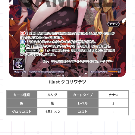
Illust
クロサワテツ
カード種類
ルリグ
カードタイプ
ナナシ
色
黒
レベル
5
グロウコスト
《黒》×２
コスト
-
リミット
12
パワー
-
チーム
-
コイン
-