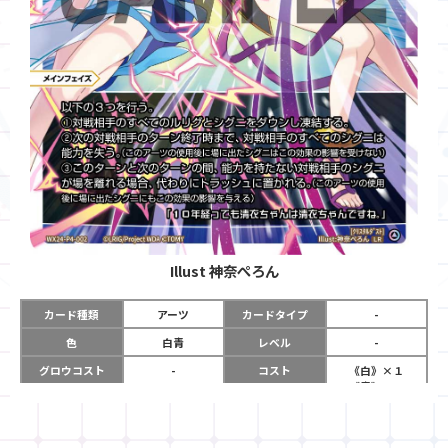
Illust
神奈ぺろん
カード種類
アーツ
カードタイプ
-
色
白青
レベル
-
グロウコスト
-
コスト
《白》×１
《青》×１
リミット
-
パワー
-
限定条件
-
使用タイミング
メインフェイズ