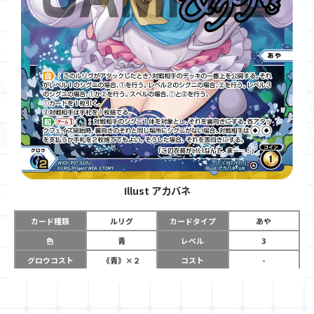
Illust
アカバネ
カード種類
ルリグ
カードタイプ
あや
色
青
レベル
3
グロウコスト
《青》×２
コスト
-
リミット
6
パワー
-
チーム
-
コイン
1