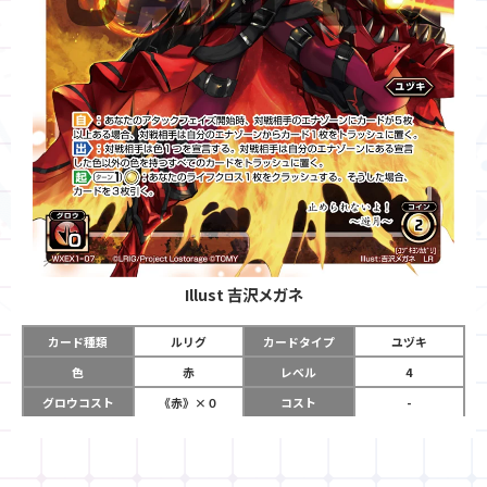
Illust
吉沢メガネ
カード種類
ルリグ
カードタイプ
ユヅキ
色
赤
レベル
4
グロウコスト
《赤》×０
コスト
-
リミット
11
パワー
-
チーム
-
コイン
2