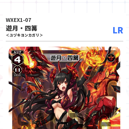
WXEX1-07
遊月・四篝
LR
＜ユヅキヨンカガリ＞