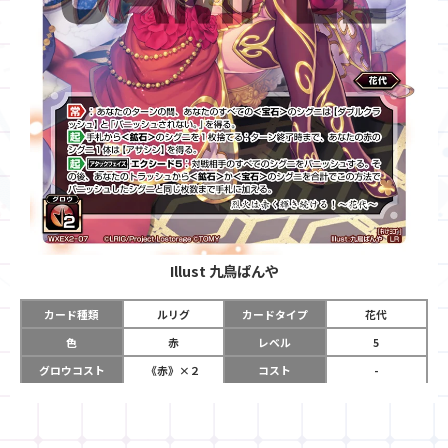
Illust
九鳥ぱんや
カード種類
ルリグ
カードタイプ
花代
色
赤
レベル
5
グロウコスト
《赤》×２
コスト
-
リミット
12
パワー
-
チーム
-
コイン
-