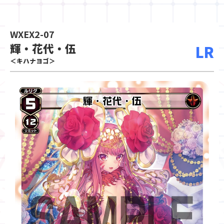
WXEX2-07
輝・花代・伍
LR
＜キハナヨゴ＞