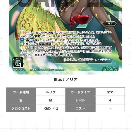
Illust
アリオ
カード種類
ルリグ
カードタイプ
ママ
色
緑
レベル
4
グロウコスト
《緑》×１
コスト
-
リミット
11
パワー
-
チーム
-
コイン
-