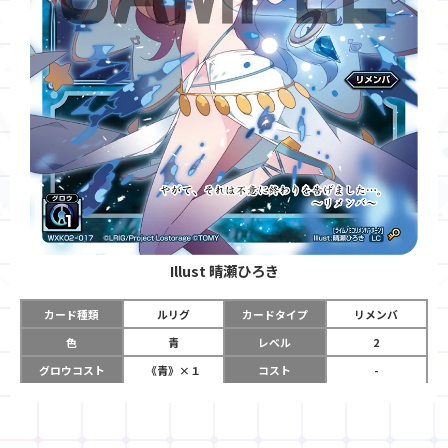
Illust
晴瀬ひろき
カード種類
ルリグ
カードタイプ
リメンバ
色
青
レベル
2
グロウコスト
《青》×１
コスト
-
リミット
5
パワー
-
チーム
-
コイン
-