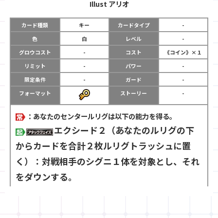
Illust
アリオ
カード種類
キー
カードタイプ
-
色
白
レベル
-
グロウコスト
-
コスト
《コイン》×１
リミット
-
パワー
-
限定条件
-
ガード
-
フォーマット
ストーリー
-
：あなたのセンタールリグは以下の能力を得る。
エクシード２（あなたのルリグの下
からカードを合計２枚ルリグトラッシュに置
く）：対戦相手のシグニ１体を対象とし、それ
をダウンする。
：対戦相手のターン終了時、対戦相手のシグニ１体を対
象とし、それを凍結する。（凍結されたシグニは次の自分の
アップフェイズにアップしない）