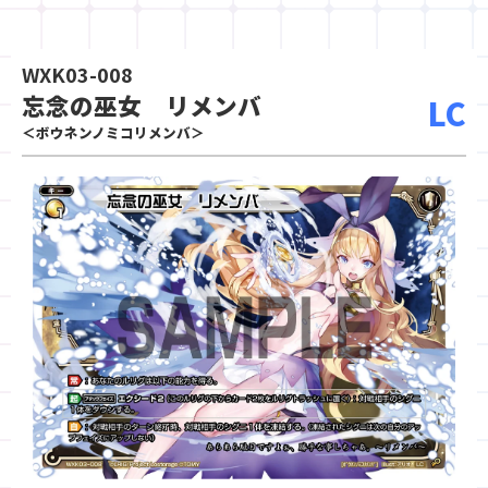
WXK03-008
忘念の巫女 リメンバ
LC
＜ボウネンノミコリメンバ＞