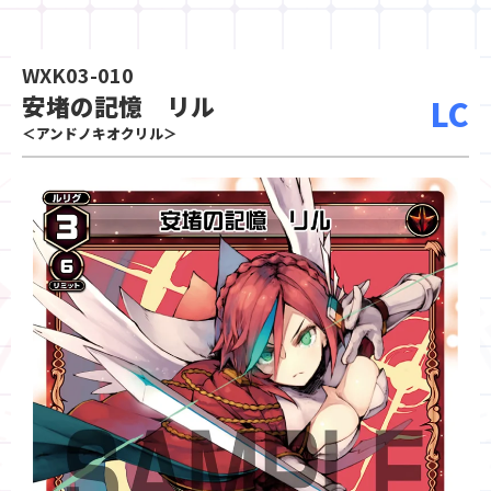
WXK03-010
安堵の記憶 リル
LC
＜アンドノキオクリル＞