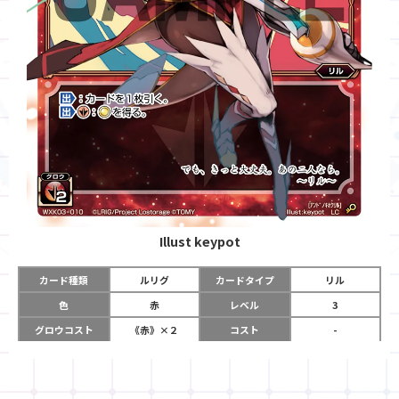
Illust
keypot
カード種類
ルリグ
カードタイプ
リル
色
赤
レベル
3
グロウコスト
《赤》×２
コスト
-
リミット
6
パワー
-
チーム
-
コイン
-