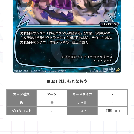
Illust
はしもとなおや
カード種類
アーツ
カードタイプ
-
色
青
レベル
-
グロウコスト
-
コスト
《青》×１
リミット
-
パワー
-
限定条件
-
使用タイミング
アタックフェイズ