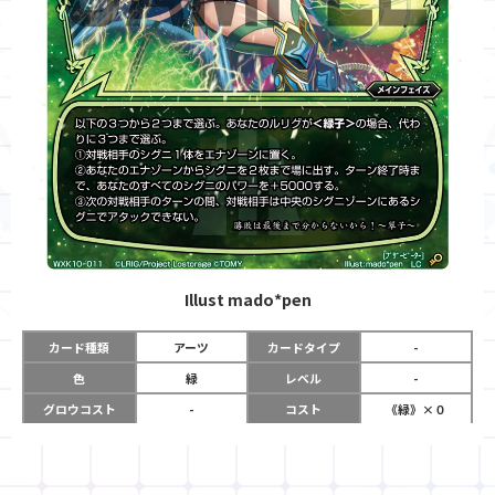
Illust
mado*pen
カード種類
アーツ
カードタイプ
-
色
緑
レベル
-
グロウコスト
-
コスト
《緑》×０
リミット
-
パワー
-
限定条件
-
使用タイミング
メインフェイズ