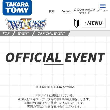
公式ショッピング
メニュー
検索
English
サイト
MENU
TOP
EVENT
OFFICIAL EVENT
OFFICIAL EVENT
©TOMY
©LRIG/Project WDA
※本サイトに掲載されている、
画像及びテキストデータ等の無断転載はお断りします。
※掲載の画像は全て開発中のものになります。
実際の商品とは異なる場合がございます。