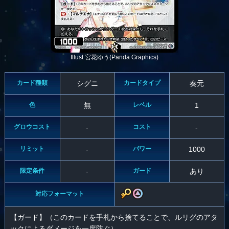
Illust 宮花ゆう(Panda Graphics)
カード種類
シグニ
カードタイプ
奏元
色
無
レベル
1
グロウコスト
-
コスト
-
リミット
-
パワー
1000
限定条件
-
ガード
あり
対応フォーマット
【ガード】（このカードを手札から捨てることで、ルリグのアタ
ックによるダメージを一度防ぐ）