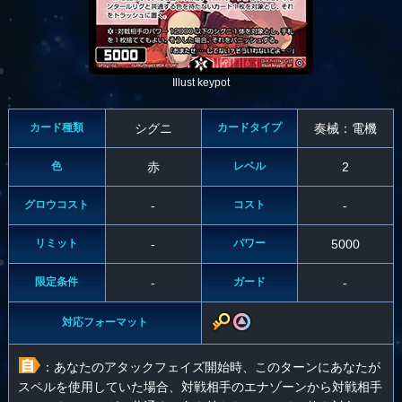
Illust keypot
カード種類
シグニ
カードタイプ
奏械：電機
色
赤
レベル
2
グロウコスト
-
コスト
-
リミット
-
パワー
5000
限定条件
-
ガード
-
対応フォーマット
：あなたのアタックフェイズ開始時、このターンにあなたが
スペルを使用していた場合、対戦相手のエナゾーンから対戦相手