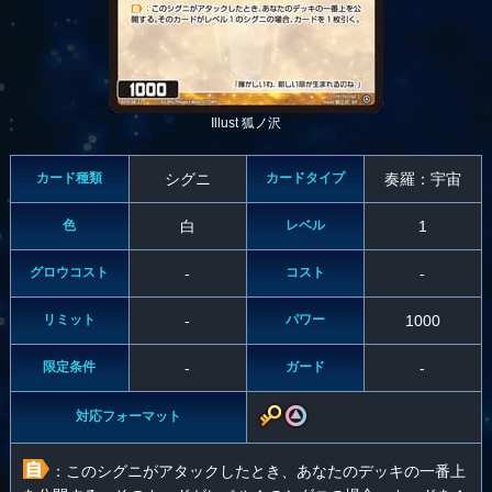
Illust 狐ノ沢
カード種類
シグニ
カードタイプ
奏羅：宇宙
色
白
レベル
1
グロウコスト
-
コスト
-
リミット
-
パワー
1000
限定条件
-
ガード
-
対応フォーマット
：このシグニがアタックしたとき、あなたのデッキの一番上