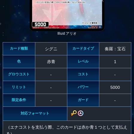
Illust アリオ
カード種類
シグニ
カードタイプ
奏羅：宝石
色
赤青
レベル
1
グロウコスト
-
コスト
-
リミット
-
パワー
5000
限定条件
-
ガード
-
対応フォーマット
（エナコストを支払う際、このカードは赤か青１つとして支払え
る）