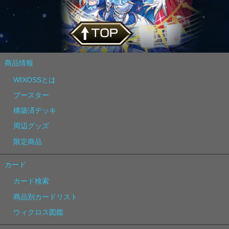
商品情報
WIXOSSとは
ブースター
構築済デッキ
周辺グッズ
限定商品
カード
カード検索
商品別カードリスト
ウィクロス図鑑