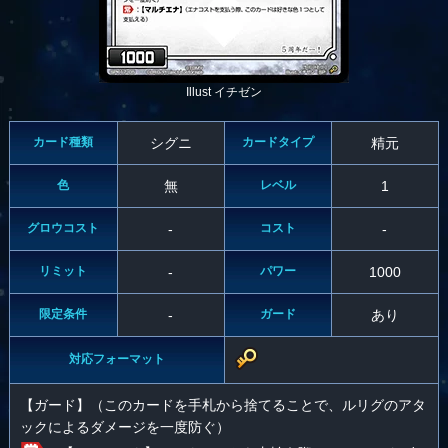
Illust イチゼン
カード種類
シグニ
カードタイプ
精元
色
無
レベル
1
グロウコスト
-
コスト
-
リミット
-
パワー
1000
限定条件
-
ガード
あり
対応フォーマット
【ガード】（このカードを手札から捨てることで、ルリグのアタ
ックによるダメージを一度防ぐ）