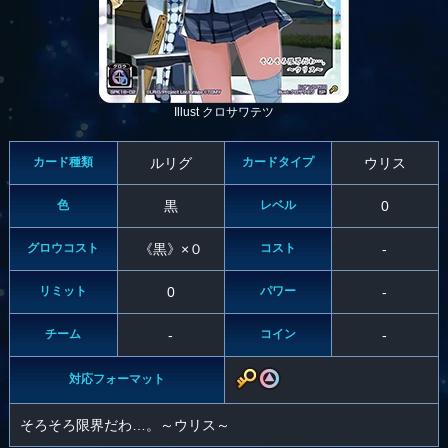
Illust クロサワテツ
カード種類
ルリグ
カードタイプ
ウリス
色
黒
レベル
0
グロウコスト
《黒》×０
コスト
-
リミット
0
パワー
-
チーム
-
コイン
-
対応フォーマット
そろそろ限界だわ…。～ウリス～