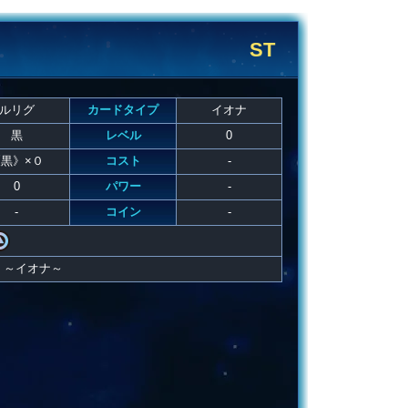
ST
ルリグ
カードタイプ
イオナ
黒
レベル
0
黒》×０
コスト
-
0
パワー
-
-
コイン
-
 ～イオナ～