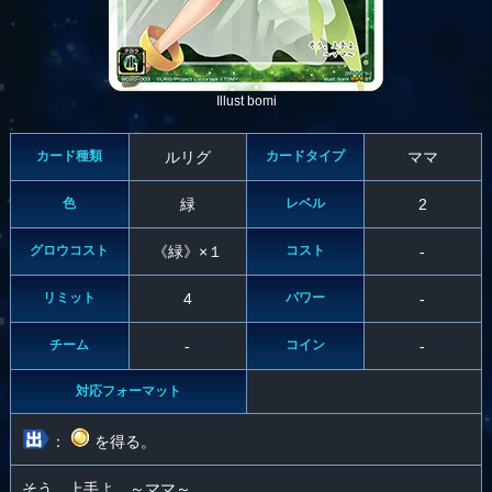
Illust bomi
カード種類
ルリグ
カードタイプ
ママ
色
緑
レベル
2
グロウコスト
《緑》×１
コスト
-
リミット
4
パワー
-
チーム
-
コイン
-
対応フォーマット
：
を得る。
そう、上手よ。～ママ～