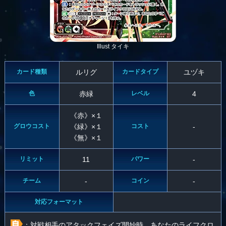
Illust タイキ
カード種類
ルリグ
カードタイプ
ユヅキ
色
赤緑
レベル
4
《赤》×１
グロウコスト
《緑》×１
コスト
-
《無》×１
リミット
11
パワー
-
チーム
-
コイン
-
対応フォーマット
：対戦相手のアタックフェイズ開始時、あなたのライフクロ