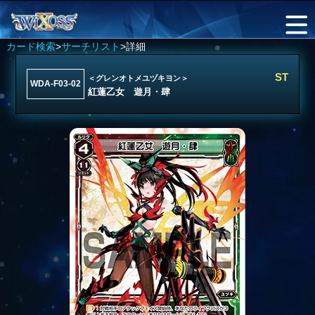
カード検索
>
サーチリスト
>詳細
ST
＜グレンオトメユヅキヨン＞
WDA-F03-02
紅蓮乙女 遊月・肆