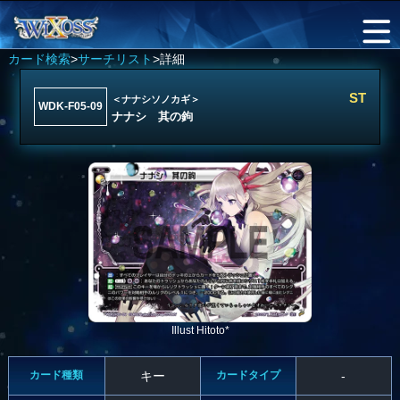
カード検索
>
サーチリスト
>詳細
ST
＜ナナシソノカギ＞
WDK-F05-09
ナナシ 其の鉤
Illust Hitoto*
カード種類
キー
カードタイプ
-