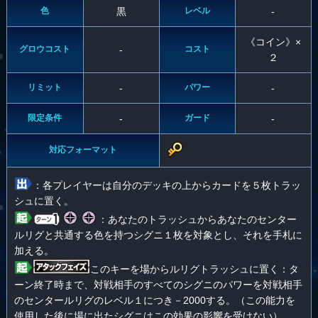
色
黒
レベル
-
《コイン》×
グロウコスト
-
コスト
２
リミット
-
パワー
-
限定条件
-
ガード
-
対応フォーマット
：各プレイヤーは自分のデッキの上からカードを５枚トラッ
シュに置く。
：あなたのトラッシュからあなたのセンター
ルリグと共通する色を持つシグニ１枚を対象とし、それを手札に
加える。
このキーを場からルリグトラッシュに置く：タ
ーン終了時まで、対戦相手のすべてのシグニのパワーを対戦相手
のセンタールリグのレベル１につき－2000する。（この能力を
使用した後に場に出たシグニはこの効果の影響を受けない）