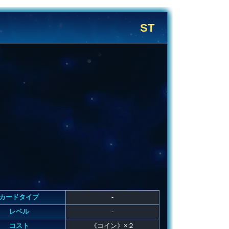
ST
カードタイプ
-
レベル
-
コスト
《コイン》×２