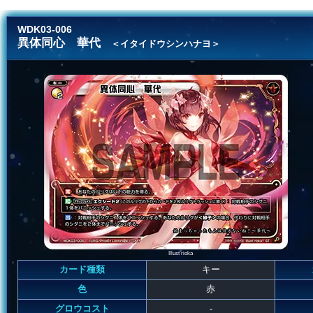
WDK03-006
異体同心 華代
＜イタイドウシンハナヨ＞
Illust rioka
カード種類
キー
色
赤
グロウコスト
-